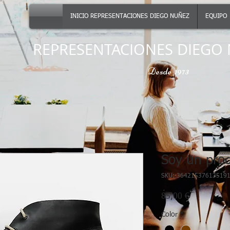
INICIO REPRESENTACIONES DIEGO NUÑEZ
EQUIPO
REPRESENTACIONES DIEGO 
Desde 1973
Soy un pro
SKU: 36421537613519
Precio
85,00 €
Color
*