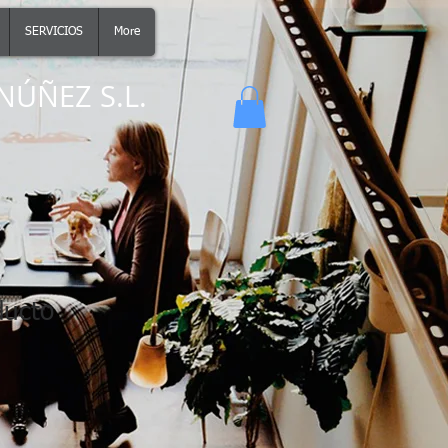
SERVICIOS
More
NÚÑEZ S.L.
ducto
1